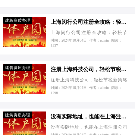
能轻松完成公司的注册流程，这可不
“上海速度”名不虚传。 二、需要哪些
江开公司了！”作为中小企业财税专
是天方夜谭，而是现实中的“上海速
资料？ 公司名称：想好三五个备…
家，我当然要为他详细解读一下注册
度”。 一、远程注册，足不出户 首
建筑资质办理
流程和所需资料。 一、工商注册：从
上海闵行公司注册全攻略：轻松节税，智选爱税宝-上海闵行公司注册流程、资料和费用
先，我们得感谢上海市工商行政管理
无到有的第一步 想要在上海松江注册
局的开明政策和科技赋能。通过“一网
上海闵行公司注册全攻略：轻松节
公司，您需要准备以下资料： 股东、
通办”平台，创业者无需再为繁琐的手
税，智选爱税宝 今天接到一个老板电
时间：2024年10月04日
作者：admin
阅读：
法人身份证明（身份证复印件） 公司
1437
续和遥远的距离烦恼。您只需在线提
话，张总说：“小刘啊，我这有个新项
章程 股东会决议（如有合伙人） 注册
交相关资料，经过审核后，即可领取
目要启动，想在上海闵行弄个公司，
地址租赁合同或场地使用证明 核名通
营业执照。就像网购一样简单，而且
你给咱参谋参谋，怎么注册最划算？”
知书（事先在工商局网上核名） 根据
建筑资质办理
全程无需法人亲…
我一听，心领神会，这不正是我的专
注册上海科技公司，轻松节税新策略大揭秘！-注册上海科技公司需要哪些资料和流程
上海市工商局的最新数据，目前松江
业领域嘛！于是我开始了一场关于“上
区每天新注册企业数量超过150家，显
注册上海科技公司，轻松节税新策略
海闵行公司注册流程、资料和费用”的
示出该区域强劲的经济活力和吸引
大揭秘！ 今天接到一个老板电话，他
时间：2024年10月04日
作者：admin
阅读：
全方位解读。 一、注册流程：从零到
1298
力。 二、节税优化：个体工商户与有
告诉我他打算在上海注册一家科技公
壹，步步为营 我们先来看看在闵行区
限公司的较量 假设您公司实现了500万
司。我一听，立刻来了精神，毕竟这
注册一家公司的基本流程。首先，你
的净利润，我们来看看个体工…
可是个既高大上又充满挑战的项目
得给你的“梦想小船”起个响亮的名字，
建筑资质办理
啊！于是，我决定写一篇详细指南，
没有实际地址，也能在上海注册公司滴-没有实际地址，也能在上海注册公司滴
并进行企业名称预先核准。这就像是
帮助这位老板和其他有同样需求的朋
给孩子取名，得确保独一无二，不跟
没有实际地址，也能在上海注册公司
友们顺利注册上海科技公司。 一、所
别人重名。然后呢，就是准备一堆“身
滴 今天接到一个老板电话，他激动地