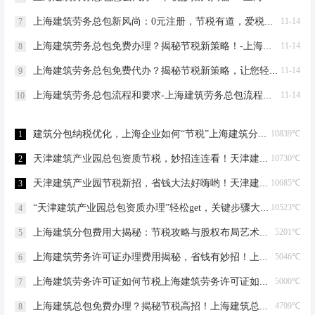
上海建筑劳务总包新风尚：0元注册，节税有道，爱税宝助力企业轻装上阵！-上海建筑劳务总包需要到场吗？
11-14
7
上海建筑劳务总包免费办理？揭秘节税新策略！-上海建筑劳务总包免费办理吗？
11-14
8
上海建筑劳务总包免费代办？揭秘节税新策略，让您轻松成老板！-上海建筑劳务总包免费代办吗？
11-14
9
上海建筑劳务总包流程和要求-上海建筑劳务总包流程和要求
11-14
10
建筑分包纳税优化，上海企业如何“节税”上海建筑分包纳税优化
10839℃
1
天津建筑产业园总包资质节税，妙招连连看！天津建筑产业园总包资质节税优化
10730℃
2
天津建筑产业园节税新招，省钱大法好嗨哟！天津建筑产业园总包资质节税优化
10685℃
3
“天津建筑产业园总包资质办理”轻松get，关键步骤大揭秘！天津建筑产业园总包资质办理
10523℃
4
上海建筑分包费用大揭秘：节税攻略与股权布局艺术上海建筑分包有什么费用
5201℃
5
上海建筑劳务许可证办理费用揭秘，省钱有妙招！上海建筑劳务许可证办理费用是多少
5046℃
6
上海建筑劳务许可证如何节税上海建筑劳务许可证如何节税
5000℃
7
上海建筑总包免费办理？揭秘节税高招！上海建筑总包免费办理吗？
4799℃
8