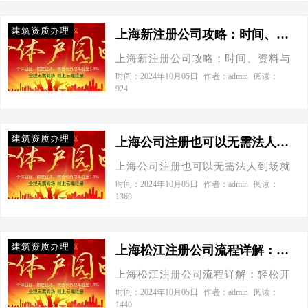
我手头有个好项目，想在上海注册家
地址：没有实际办公场所？别急，上
如果是有限公司，则需要缴纳25%…
公司，但我们连办公室还没找好呢，
海爱税宝园区提供免费注册地址，轻
建筑资质办理
这可怎么办？”我笑了笑，安慰道：“张
上海新注册公司攻略：时间、资料与节税秘籍，一文全掌握！-在上海新注册公司需要多久？需要哪些资料
松解决地址难题，还能顺利银行开
总，您别急，上海可是咱们国家的国
户。 股东信息：包括法人身份证、股
上海新注册公司攻略：时间、资料与
际大都市和经济中心，注册公司的优
东身份证（如有合伙人）。 注册资
节税秘籍，一文全掌握！ 今天接到一
时间：2024年10月05日
作者：admin
阅读：
惠政策多着呢，就算没有实际地址也
924
本：虽然现在实行认缴制，但根据业
个老板电话，张总紧张地说：“老王
有办法解决！” 根据最新政策，上海已
务规模合理设定注册资本很重要。 经
啊，我有个新项目得马上启动，上海
经简化了企业注册流程，允许使用虚
营范围：明确你的电商业务范围，
那边公司注册得多久搞定？”作为中小
拟地址进行注册。一些创业园区、孵
建筑资质办理
比…
企业财税的老司机，我笑着回应：“张
上海公司注册也可以无需法人到场就可以办理！-上海公司注册也可以无需法人到场就可以办理！
化器等都提供这样的服务。比如“上海
总别急，上海速度可是杠杠的，咱们
爱税宝园区”，就为创业者提供了免费
上海公司注册也可以无需法人到场就
这就聊聊注册那些事。” 一、上海新注
的注册地址服务。这样，您不但能顺
可以办理！ 今天接到一个老板电话，
时间：2024年10月05日
作者：admin
阅读：
册公司需要多久？ 官方数据显示，上
1369
利拿到营业执照，还能节省下一笔不
他兴奋地说：“我听朋友说了，在上海
海市市场监督管理局在企业设立登记
小的成本。这些园区通常还有税收优
注册公司竟然可以不用法人亲自到
环节已实现线上“一网通办”，平均办理
惠政策，为您的创业之路保驾护航。
场？”没错，您没听错，上海作为国际
时间压缩至1个工作日以内。没错，您
建筑资质办理
再来说…
大都市和商业创新的前沿阵地，其工
上海松江注册公司流程详解：轻松开启您的创业之旅-上海松江注册公司流程和资料详解
没听错，理论上1天就能搞定！当然，
商注册流程的便捷性和灵活性已经走
这得是在您资料齐全、核名顺利的情
上海松江注册公司流程详解：轻松开
在了全国前列。想象一下，在咖啡香
况下。如果涉及特殊行业许可或复杂
启您的创业之旅 今天接到一个老板电
时间：2024年10月05日
作者：admin
阅读：
气弥漫的午后，您只需动动手指，就
1440
情况，可能稍长一些，但总体而言，
话，张总兴奋地说：“我终于决定在松