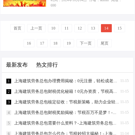
时间：2024年10月04日
作者：admin
阅读：
需资料 想在上海注册科技公司，先得
690
份证件”了——包括股东身份证原件、
说：“我终于找到在魔都上海注册公司
准备好以下这些“法宝”： 公司名称：
公司章程、股东会决议等，这些文件
的秘诀了！”我笑着回答：“没错，即使
这个可是门面担当，得响亮又独特，
就像是你的公司“户口本”，记录着你
没有实际地址，您也能成为这片经济
还不能跟别的公司重名。建议准备3-5
的…
首页
上一页
热土上的创业明星。” 要知道，根据上
10
11
12
13
14
15
个备选方案，以防万一。 注册地址：
海市工商局的最新政策，中小企业可
上海的房租可不便宜，但别担心，现
以申请使用园区提供的虚拟注册地址
16
17
18
19
下一页
尾页
在有很多园区提供免费注册地址，比
进行公司注册。这些园区不仅提供合
如上海爱税宝园区，还能享受更多税
法的注册地址，还能享受各种税收优
收优惠呢！ 法人及股东信息：包括身
最新发布
热文排行
惠政策。例如，上海爱税宝园区就提
份证复印件、联系方式等，确保信…
供免费注册地址服务，轻松解决无实
际办公场所的烦恼。 说到节税优化，
上海建筑劳务总包办理费用揭秘：0元注册，轻松成老板！-上海建筑劳务总包办理费用
11-15
1
不得不提个体工商户核定征收与有限
上海建筑劳务总包财税优化秘籍！0元办资质，节税高达80%-上海建筑劳务总包财税优化
11-15
2
公司之间的差异。假设您的企业净利
润达到500万元，我们来看看两者在税
上海建筑劳务总包核定征收：节税新策略，助力企业轻装上阵！-上海建筑劳务总包核定征收
11-15
3
负上的显著区别。 对于个体工商户，
上海建筑劳务总包财税奖励揭秘：节税百万不是梦！-上海建筑劳务总包财税奖励
11-15
4
采用核定征收方式，无需缴纳企业所
得税…
上海建筑劳务总包需要什么资料？-上海建筑劳务总包需要什么资料
11-15
5
上海建筑劳务总包怎么代办：节税妙招大揭秘！-上海建筑劳务总包怎么代办
11-14
6