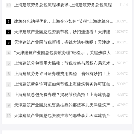
上海建筑劳务总包流程和要求-上海建筑劳务总包流程和要求
11-14
10
建筑分包纳税优化，上海企业如何“节税”上海建筑分包纳税优化
10839℃
1
天津建筑产业园总包资质节税，妙招连连看！天津建筑产业园总包资质节税优化
10730℃
2
天津建筑产业园节税新招，省钱大法好嗨哟！天津建筑产业园总包资质节税优化
10685℃
3
“天津建筑产业园总包资质办理”轻松get，关键步骤大揭秘！天津建筑产业园总包资质办理
10523℃
4
上海建筑分包费用大揭秘：节税攻略与股权布局艺术上海建筑分包有什么费用
5201℃
5
上海建筑劳务许可证办理费用揭秘，省钱有妙招！上海建筑劳务许可证办理费用是多少
5046℃
6
上海建筑劳务许可证如何节税上海建筑劳务许可证如何节税
5000℃
7
上海建筑总包免费办理？揭秘节税高招！上海建筑总包免费办理吗？
4799℃
8
天津建筑产业园总包资质挂靠的那些事儿天津建筑产业园总包资质挂靠
4739℃
9
天津建筑产业园总包资质挂靠的那些事儿天津建筑产业园总包资质挂靠
4530℃
10