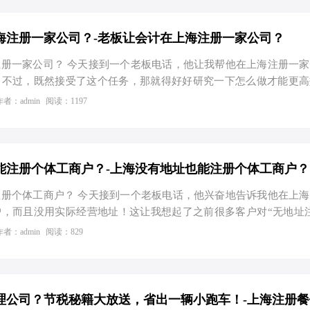
135万户，比上年增长4.6%。其中，新设企业35.5万户，注销企业2
，是上海作为国际大都市的经济实力和对企业强大的吸引力。高企的
丰富的人才资源，让上海成为创业的不二之选。 二、节税优化：个
海注册一家公司？-老板让会计在上海注册一家公司？
册一家公司？ 今天接到一个老板电话，他让我帮他在上海注册一
！不过，既然接受了这个任务，那就得好好研究一下怎么做才能更高
中小企业来说，每一分钱都得精打细算。那么，到底该怎么操作呢？
作者：admin
阅读：1197
一、工商注册的那些事儿 我们先来说说工商注册。根据上海市市场
3年底，上海实有市场主体数量超过350万，其中企业占比达到67.8
作为国际经济、金融、贸易和航运中心的强大吸引力。但你知道吗？
和有限公司的数量比例可是大有讲究的。 案例一：个体工商户 VS
能注册个体工商户？-上海没有地址也能注册个体工商户？
册个体工商户？ 今天接到一个老板电话，他兴奋地告诉我他在上
，而且没用实际经营地址！这让我想起了之前很多客户对“无地址
政策的优化和服务的升级，这一切变得可能且合法。那么，如何在上
作者：admin
阅读：829
体工商户呢？接下来，我们就来聊聊这个既实用又有些神奇的话题
能注册？ 在上海，乃至全国范围内，工商注册通常需要提供一个
为了鼓励创业、简化流程，各地政府和园区纷纷推出了一些创新政
区就提供了免费注册地址服务。这意味着，即使你没有实体办公地点