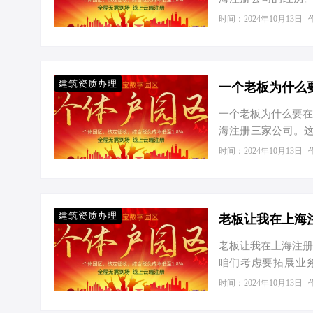
性的旅程。 初识工
时间：2024年10月13日
启自己的事业篇章
“爱税宝建筑产业园
一系列繁琐手续。那
的力量。 数字说话
建筑资质办理
存与发展至关…
一个老板为什么要在
海注册三家公司。
经过一番探讨，我终
时间：2024年10月13日
环境和政策优势。
13.7%。这个数
势，实现业务多元化
谓天壤之别。假设某
建筑资质办理
老板让我在上海
企业所…
老板让我在上海注册
咱们考虑要拓展业
了！”我心头一紧，
时间：2024年10月13日
长的沃土 为什么选