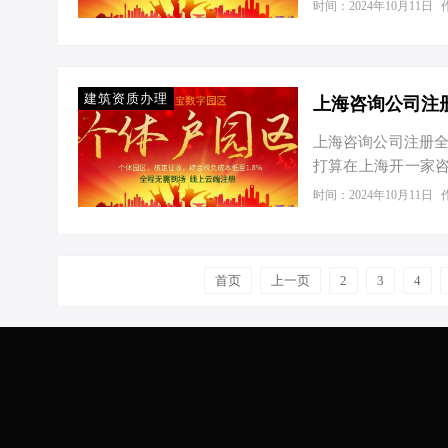
“兄弟，有眼光！不
时间：2024年10月11日
在，咱们这就把工
公司轻装上路，跑得
响亮的名字，同时确
享受有限责任的庇护
建筑资质办理
与税务…
上海咨询公司注册全
打算在上海开一家
都市，咨询行业前
时间：2024年10月11日
司的流程和费用，还
步：核名 就像给你
因为“撞名”的概率
首页
上一页
2
3
4
申报系统，按提示填
接下来，你…