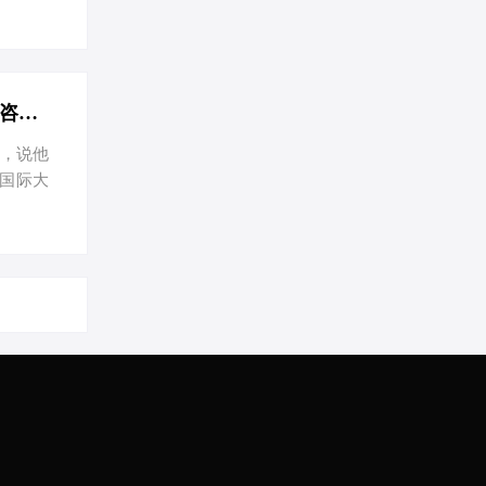
心，有我
让你的
公司起个
CEO，
工商注册
上海咨询公司注册全攻略：流程简、费用低，节税有妙招-在上海注册一家咨询公司的流程和费用
总，说他
国际大
咨询公
定 第一
选名字，
名称自主
提交材料