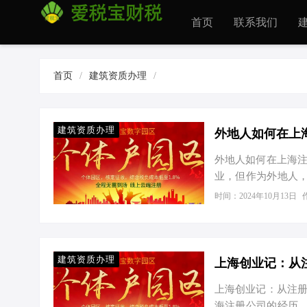
首页
联系我们
首页
/
建筑资质办理
/
建筑资质办理
外地人如何在上
外地人如何在上海注
业，但作为外地人
他这样的外地创业者
时间：2024年10月13日
司起个响亮的名字
方网站提交名称核准
括但不限于公司章
上或线下提交给工商
建筑资质办理
上海创业记：从注册
海注册公司的经历