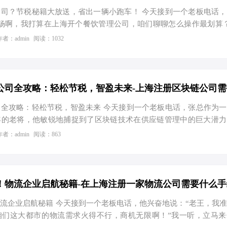
拟…
司？节税秘籍大放送，省出一辆小跑车！ 今天接到一个老板电话
杨啊，我打算在上海开个餐饮管理公司，咱们聊聊怎么操作最划算
是我的专业领域！上海啊，那个经济风向标，餐饮行业的天堂与战场
作者：admin
阅读：1032
着呢。别急，我这就给您捋一捋注册流程，还有那些能让您笑开花的
饮管理公司注册手续大揭秘 注册流程：从零到英雄的蜕变 先得给
的名字，就像给自己孩子取名一样，得独一无二，还得让人过耳不忘
堆“身份证明”了——股东身份证原件、法人监事的身份证复印件
全攻略：轻松节税，智盈未来 今天接到一个老板电话，张总作为
年的老将，他敏锐地捕捉到了区块链技术在供应链管理中的巨大潜力
司来一次漂亮的转型。不过，面对陌生的注册流程和复杂的税务规划
作者：admin
阅读：863
。于是，他找到了我，希望能得到专业的指导。那么，在上海注册一
哪些资料呢？别急，我这就给您细细道来，顺便分享几个实用的节
零到一，迈出第一步 资料准备 公司名称：您需要为您的区块链公司
工商局进行核名。建议准备3-5个备选名称，以防重名。 注册资本
！物流企业启航秘籍-在上海注册一家物流公司需要什么手
流企业启航秘籍 今天接到一个老板电话，他兴奋地说：“老王，我
咱们这大都市的物流需求火得不行，商机无限啊！”我一听，立马来