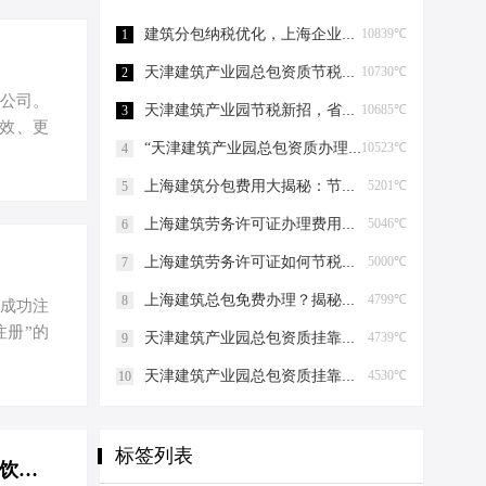
8.4万
经济活
建筑分包纳税优化，上海企业如何“节税”上海建筑分包纳税优化
10839℃
1
体…
天津建筑产业园总包资质节税，妙招连连看！天津建筑产业园总包资质节税优化
10730℃
2
家公司。
天津建筑产业园节税新招，省钱大法好嗨哟！天津建筑产业园总包资质节税优化
10685℃
3
效、更
“天津建筑产业园总包资质办理”轻松get，关键步骤大揭秘！天津建筑产业园总包资质办理
10523℃
4
别急，
监督管理
上海建筑分包费用大揭秘：节税攻略与股权布局艺术上海建筑分包有什么费用
5201℃
5
%。这些
上海建筑劳务许可证办理费用揭秘，省钱有妙招！上海建筑劳务许可证办理费用是多少
5046℃
6
在这些
 有限公
上海建筑劳务许可证如何节税上海建筑劳务许可证如何节税
5000℃
7
上海建筑总包免费办理？揭秘节税高招！上海建筑总包免费办理吗？
4799℃
8
海成功注
注册”的
天津建筑产业园总包资质挂靠的那些事儿天津建筑产业园总包资质挂靠
4739℃
9
海实现
天津建筑产业园总包资质挂靠的那些事儿天津建筑产业园总包资质挂靠
4530℃
10
。 一、
实际经营
策。其
标签列表
，也可
上海注册餐饮管理公司？节税秘籍大放送，省出一辆小跑车！-上海注册餐饮管理公司需要什么手续