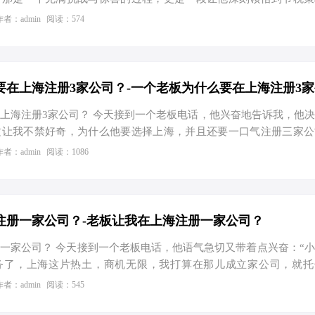
商，波折中的收获 当时，他怀揣着满腔热血，准备在上海这片繁华
作者：admin
阅读：574
。然而，面对复杂的工商注册流程，他有些手足无措。幸运的是，他
”，这里不仅为他提供了免费的注册地址，还协助他顺利完成了银
一刻，他深刻体会到了“万事开头难”的真谛，但同时也感受到了
，节税的智慧 在经营过程中，他逐渐意识到，合理的税务规划对于
上海注册3家公司？ 今天接到一个老板电话，他兴奋地告诉我，他
这让我不禁好奇，为什么他要选择上海，并且还要一口气注册三家公
于明白了他的精明之处。 上海作为中国的经济中心，拥有得天独
作者：admin
阅读：1086
根据官方数据显示，2020年上海新设企业数量超过40万户，同
据充分说明了上海对企业的吸引力。而注册多家公司，正是为了充分利
和风险分散。 在财税方面，有限公司和个体工商户核定征收的节
老板的净利润为500万元，如果以有限公司的形式存在，他需要缴纳
注册一家公司？-老板让我在上海注册一家公司？
一家公司？ 今天接到一个老板电话，他语气急切又带着点兴奋：“
务了，上海这片热土，商机无限，我打算在那儿成立家公司，就托
这可不光是简单的注册流程，得把财税规划也做到最优。 一、上海
作者：admin
阅读：545
择上海？官方数据说话！上海市市场监督管理局发布的数据显示，截至