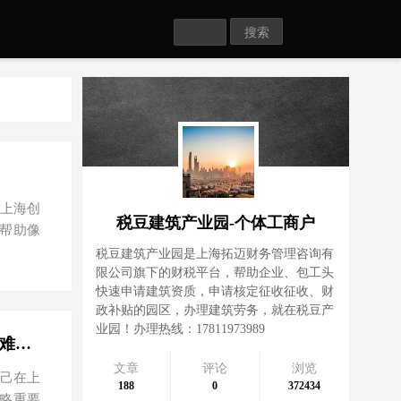
Search
在上海创
税豆建筑产业园-个体工商户
帮助像
自己的公
税豆建筑产业园是上海拓迈财务管理咨询有
局的官
限公司旗下的财税平台，帮助企业、包工头
快速申请建筑资质，申请核定征收征收、财
些材料包
政补贴的园区，办理建筑劳务，就在税豆产
样在线
业园！办理热线：17811973989
这…
上海创业记：从注册到节税，我的难忘之旅-一个创业者在上海注册公司的难忘经历
文章
评论
浏览
自己在上
188
0
372434
略重要