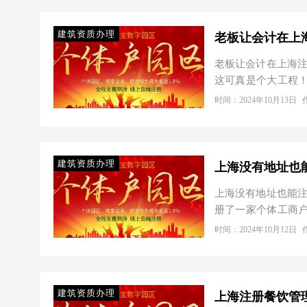
年底，上海拥有企业约
户。这些数字背后
动、完善的产业链、
建筑资质办理
老板让会计在上
老板让会计在上海注
这可真是个大工程
省钱。毕竟，对于
时间：2024年10月13日
且听我慢慢道来。 
局的数据，截至202
数字背后，是上海
企业中，个体工商户
建筑资质办理
上海没有地址也
司…
上海没有地址也能注
册了一家个体工商户
疑惑。现在，随着
时间：2024年10月12日
没有实际地址注册个
政策解读：无地址也
地址。但近年来，
中，上海爱税宝园
建筑资质办理