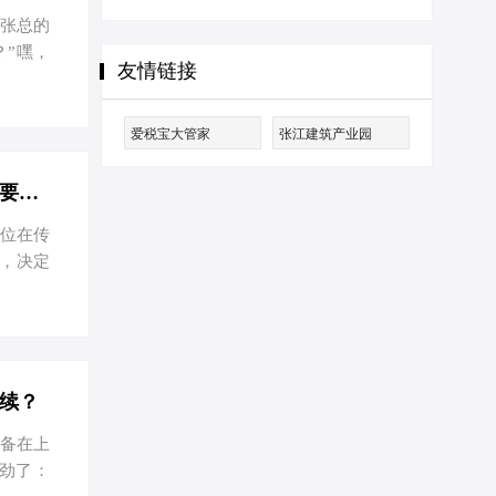
，张总的
？”嘿，
友情链接
并存，
节税小
您的小窝
爱税宝大管家
张江建筑产业园
。核名
，以及准
上海注册区块链公司全攻略：轻松节税，智盈未来-上海注册区块链公司需要哪些资料？
一位在传
，决定
，张总
家区块
税小妙
起一个响
：虽然现
续？
准备在上
劲了：