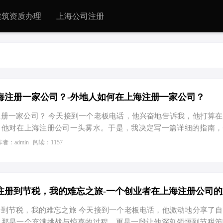
建筑资质办理
上海公司注册
海注册一家公司？-外地人如何在上海注册一家公司？
册一家公司？ 今天接到一个老板电话，他兴奋地告诉我，他打算
，他对在上海注册公司一头雾水。于是，我决定写一篇详细的指南，
顺利迈出第一步。 上海公司注册流程 1. 名称核准 首先，您需要给
作者：admin
阅读：1157
，并确保这个名字在工商系统中是独一无二的。可以通过上海市工商
申请。 2. 提交资料 名称核准通过后，就可以准备注册材料了。这
程、股东会决议、法人和股东的身份证明等。准备好这些材料后，同
局。 3. 领取营业执照 审核通过后，恭喜你，可以领取营业执照了！
到节税，我的难忘之旅 今天接到一个老板电话，他激动地分享了
。那是一个充满挑战与惊喜的过程，更是一段让他深刻领悟到节税策