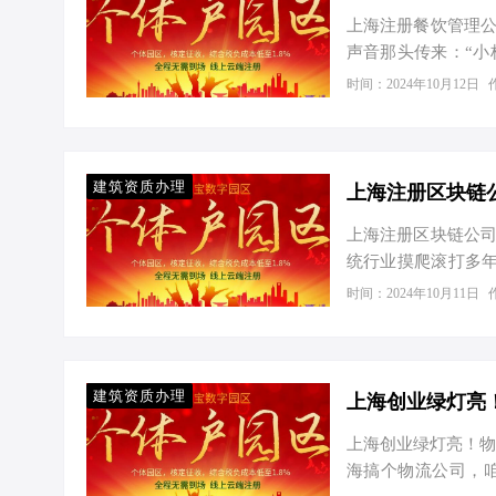
以通过园区提供的虚
上海注册餐饮管理公
声音那头传来：“小
您还别说，这可正
时间：2024年10月12日
工商注册的门道多
妙招。 一、上海餐
（公司）起个响亮
通过后，就是准备一
建筑资质办理
备好的经营范围…
上海注册区块链公司
统行业摸爬滚打多
成立一家区块链公
时间：2024年10月11日
显得有些手足无措
链公司，究竟需要
招！ 工商注册：从
亮的名字，并提交给
建筑资质办理
上海创业绿灯亮
在大部分…
上海创业绿灯亮！物
海搞个物流公司，