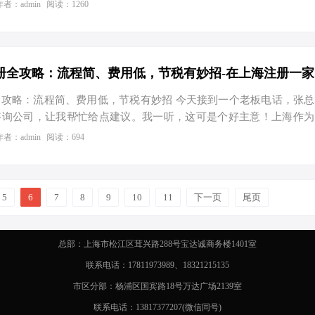
过别急，注册物流公司可不是请客吃饭那么简单，得一步步来。放
作者：admin
阅读：1260
商注册、节税优化、记账报税还有股权架构这些事儿都捋顺了，保证
飞快！” 一、选择公司类型与名称申请 首先，咱们得给你的物流
定是走“个体工商户”路线图个自在轻松，还是当个“有限责任公司”的
。听我说，选对了公司类型，将来能省下不少税费呢！ 二、办理
攻略：流程简、费用低，节税有妙招 今天接到一个老板电话，张
咨询公司，让我帮忙给点建议。我一听，这可是个好主意！上海作为
景广阔，市场需求大。于是，我决定写篇文章，详细讲讲在上海注册
作者：admin
阅读：694
有那些你不知道的节税小妙招。 一、注册流程：从零到一，轻松搞
的娃起名字一样，公司也得有个响亮的名字。你得准备5个以上的备
可不小。然后，登录上海市市场监督管理局的官方网站，找到企业
5
6
7
8
9
10
11
下一页
尾页
写信息。如果核名通过，恭喜你，可以进入下一步了！ 第二步：
总部：上海市松江区茸兴路288号宝达诚商务楼1401室
联系电话：17811973989、18321215135
市区分部：杨浦区国宾路18号万达广场2139室
联系电话：13817377207(微信同号)