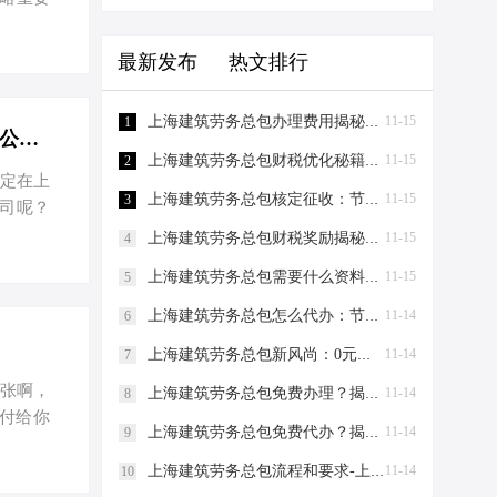
土地上开
遇到了
最新发布
热文排行
行开户等
外界支持
上海建筑劳务总包办理费用揭秘：0元注册，轻松成老板！-上海建筑劳务总包办理费用
11-15
1
企业的生
一个老板为什么要在上海注册3家公司？-一个老板为什么要在上海注册3家公司？
上海建筑劳务总包财税优化秘籍！0元办资质，节税高达80%-上海建筑劳务总包财税优化
11-15
2
决定在上
上海建筑劳务总包核定征收：节税新策略，助力企业轻装上阵！-上海建筑劳务总包核定征收
11-15
3
司呢？
厚的商业
上海建筑劳务总包财税奖励揭秘：节税百万不是梦！-上海建筑劳务总包财税奖励
11-15
4
比增长
上海建筑劳务总包需要什么资料？-上海建筑劳务总包需要什么资料
11-15
5
用这些优
税效果可
上海建筑劳务总包怎么代办：节税妙招大揭秘！-上海建筑劳务总包怎么代办
11-14
6
25%的
上海建筑劳务总包新风尚：0元注册，节税有道，爱税宝助力企业轻装上阵！-上海建筑劳务总包需要到场吗？
11-14
7
小张啊，
上海建筑劳务总包免费办理？揭秘节税新策略！-上海建筑劳务总包免费办理吗？
11-14
8
付给你
上海建筑劳务总包免费代办？揭秘节税新策略，让您轻松成老板！-上海建筑劳务总包免费代办吗？
11-14
9
：企业成
2023
上海建筑劳务总包流程和要求-上海建筑劳务总包流程和要求
11-14
10