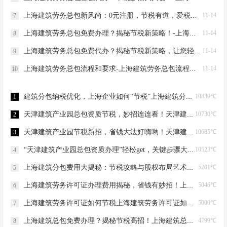
上海建筑劳务总包新风尚：0元注册，节税有道，爱税宝助力企业轻装上阵！-上海建筑劳务总包需要到场吗？
11-14
7
上海建筑劳务总包免费办理？揭秘节税新策略！-上海建筑劳务总包免费办理吗？
11-14
8
上海建筑劳务总包免费代办？揭秘节税新策略，让您轻松成老板！-上海建筑劳务总包免费代办吗？
11-14
9
上海建筑劳务总包流程和要求-上海建筑劳务总包流程和要求
11-14
10
建筑分包纳税优化，上海企业如何“节税”上海建筑分包纳税优化
10839℃
1
天津建筑产业园总包资质节税，妙招连连看！天津建筑产业园总包资质节税优化
10730℃
2
天津建筑产业园节税新招，省钱大法好嗨哟！天津建筑产业园总包资质节税优化
10685℃
3
“天津建筑产业园总包资质办理”轻松get，关键步骤大揭秘！天津建筑产业园总包资质办理
10523℃
4
上海建筑分包费用大揭秘：节税攻略与股权布局艺术上海建筑分包有什么费用
5201℃
5
上海建筑劳务许可证办理费用揭秘，省钱有妙招！上海建筑劳务许可证办理费用是多少
5046℃
6
上海建筑劳务许可证如何节税上海建筑劳务许可证如何节税
5000℃
7
上海建筑总包免费办理？揭秘节税高招！上海建筑总包免费办理吗？
4799℃
8