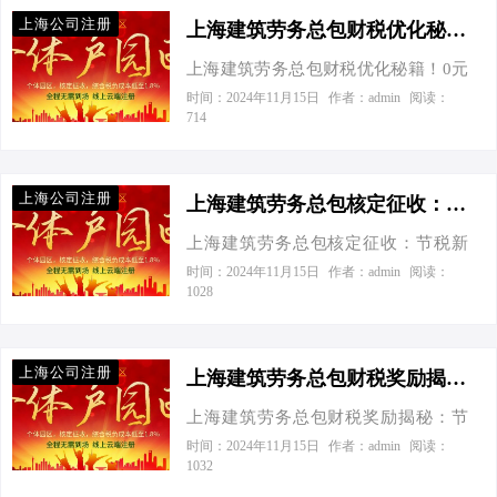
还能节税优化，到底咋回事？”我一听
上海公司注册
乐了，这消息一出，建筑业的老板们
上海建筑劳务总包财税优化秘籍！0元办资质，节税高达80%-上海建筑劳务总包财税优化
可得睡不着觉了，毕竟谁跟钱过不去
上海建筑劳务总包财税优化秘籍！0元
呢？咱们今天就来聊聊，这背后到底
办资质，节税高达80% 今天接到一个
时间：2024年11月15日
作者：admin
阅读：
是怎么一回事，还有那让人眼前一亮
714
老板电话，张总的声音透过听筒，带
的节税秘籍。 话说回来，建筑劳务行
着几分急切又夹杂着一丝期待：“老王
业向来是经济的支柱之一，但其中的
啊，我这建筑公司眼看着越做越大，
税费问题也一直让企业主头疼不已。
上海公司注册
但税负重得像背了座山，听说你对这
上海建筑劳务总包核定征收：节税新策略，助力企业轻装上阵！-上海建筑劳务总包核定征收
不过，随着政策的不断优化，特别是
块门儿清，给指点指点迷津呗！”我笑
“个体工商户核定征收”政策的出台，建
上海建筑劳务总包核定征收：节税新
着打趣道：“张总，您这是要给我出难
筑业迎来了节税的春天。先来看看官
策略，助力企业轻装上阵！ 今天接到
时间：2024年11月15日
作者：admin
阅读：
题呀！不过您算找对人了，咱们今天
1028
方数据怎么说：根据国家税务总局规
一个老板电话，一开口就抱怨：“这年
就来聊聊怎么给您的建筑劳务总包业
定，个体工商户可以选择核定征收方
头，做建筑工程，利润薄得像刀片，
务减减负，让钱包鼓起来。” 在建筑行
式缴纳个人所得税，这意味着税率可
税负却重得像大山，有没有什么合法
业风起云涌的上海，每一砖一瓦都铺
上海公司注册
以大幅降…
节税的秘诀啊？”我一听，乐了，这不
上海建筑劳务总包财税奖励揭秘：节税百万不是梦！-上海建筑劳务总包财税奖励
就了城市的繁华，而在这背后，是无
正好是我的专长吗？于是，咱们就来
数建筑企业紧锣密鼓的施工与财政压
上海建筑劳务总包财税奖励揭秘：节
聊聊上海建筑劳务总包如何通过核定
力下的微妙平衡。今天，让我们以轻
税百万不是梦！ 今天接到一个老板电
时间：2024年11月15日
作者：admin
阅读：
征收，实现智慧节税，让企业利润最
1032
松幽默的笔触，结合官方数据，为您
话，一开口就直入主题：“听说上海那
大化。 核定征收：节税利器，你了解
揭开上海建筑劳务总包财税优化的神