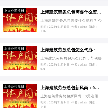
边建筑劳务总包有财税奖励，到底是
多少？ 先给大家吃颗定心丸，核定征
秘面纱，让您的企业财税之路更加顺
真是假？能给我具体说说吗？”我一听
收可不是逃税漏税，它是国家为了鼓
上海公司注册
畅。 一…
乐了，这可得好好聊聊，毕竟谁跟省
上海建筑劳务总包需要什么资料？-上海建筑劳务总包需要什么资料
励小微企业发展，简化税收征管流程
钱过不去呢？ 咱们先来说说这个“财税
的一种政策。简单来说，就是不考虑
上海建筑劳务总包需要什么资料？ 今
奖励”。官方数据显示，近年来上海为
你的实际成本和费用，直接按收入的
天接到一个老板电话，张总的声音透
时间：2024年11月15日
作者：admin
阅读：
了鼓励建筑行业发展，推出了一系列
1307
一定比例来征税。这种方式对于账务
过听筒传来，带着一丝急切：“喂，李
优惠政策。其中，最引人注目的莫过
不健全或者成本核算困难的企业来
专家吗？我是张总，最近接了个大工
于对建筑劳务总包企业的财税扶持政
说，简直是福音。 案例对比：节税效
程，想在上海注册个建筑劳务总包公
策。这些政策涵盖了增值税、企业所
上海公司注册
果一目了然 咱…
司，您看我这都需要准备点啥资料
上海建筑劳务总包怎么代办：节税妙招大揭秘！-上海建筑劳务总包怎么代办
得税等多个方面，旨在减轻企业负
呢？”我笑着回应：“张总，您可算问对
担，促进行业繁荣。 举个例子，假设
上海建筑劳务总包怎么代办：节税妙
人了，咱们一步步来，保证让您这公
某建筑劳务总包企业年营业额为1亿
招大揭秘！ 今天接到一个老板电话，
时间：2024年11月14日
作者：admin
阅读：
司注册得既快又稳。” 工商注册是踏入
920
元，按照正常税率计算，其应缴纳的
张总的声音透过听筒传来，带着几分
建筑劳务市场的“敲门砖”。张总，您需
税费可能在数百万元之巨。但在上
急切：“老李啊，我这有个大项目，上
要准备好以下几样宝贝：公司名称
海，由于享受到了财税奖励政策，这
海的建筑劳务总包资质你能帮忙搞定
（记得备选几个，避免重名）、注册
上海公司注册
家企业的实际税…
吗？还有啊，听说你对节税挺有一
上海建筑劳务总包新风尚：0元注册，节税有道，爱税宝助力企业轻装上阵！-上海建筑劳务总包需要到场吗？
资本（虽然现在实行认缴制，但合理
套，能不能一块儿给我讲讲？”我一听
设定更显实力哦）、经营范围（明确
上海建筑劳务总包新风尚：0元注册，
乐了，这不正是我的拿手好戏吗？于
写明建筑劳务分包等）、股东信息
节税有道，爱税宝助力企业轻装上
时间：2024年11月14日
作者：admin
阅读：
是，咱们的故事就从这开始了。 第一
1446
（身份证复印件、出资比例等）、租
阵！ GDP增长的列车头也不回地向前