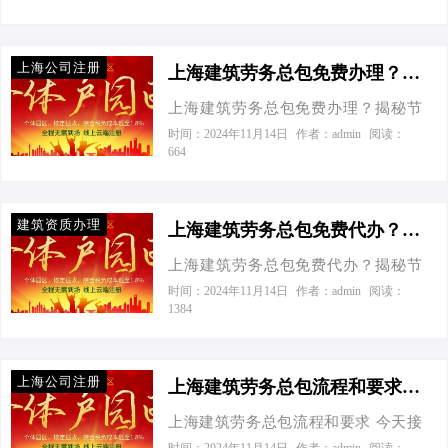
回：节税那些事儿 首先，咱们得说说
赁合同或产权证明（注册地址必不可
飞驰，建筑劳务行业也紧随这股春
节税这事儿。在财税江湖里，节税可
少），当然，还有我们公司的“名片”
风，奋力生长。但在这繁荣背后，一
不是偷税漏税，那是门外汉干的事
上海公司注册
——法人代表…
个让众多老板心生忐忑的问题悄然浮
上海建筑劳务总包免费办理？揭秘节税新策略！-上海建筑劳务总包免费办理吗？
儿。咱们讲的是策略，是合规的前提
现——上海建筑劳务总包，真的需要
下，怎么合理利用政策，让钱包更
上海建筑劳务总包免费办理？揭秘节
亲自披挂上阵吗？今天，就让我们以
鼓。就拿建筑行业来说，税负不轻
税新策略！ 今天接到一个老板电话，
时间：2024年11月14日
作者：admin
阅读：
一位老板的来电为引子，深入探讨这
664
啊，但别怕，办法总比困难多。 第二
张总显得既兴奋又困惑：“听说在上
个话题，同时揭秘一些鲜为人知的财
回：个体工商户VS有限公司，谁是节
海，建筑劳务总包公司能免费办理
税优化秘籍。 一、老板来电引发的思
税小能手？ 说到节税，不得不提两种
了？还有节税优化的窍门？这事儿靠
考 “喂，李专家吧？我是老张啊，最近
建筑资质办理
常见的组织形式：…
谱不？”作为常年在财税领域摸爬滚打
上海建筑劳务总包免费代办？揭秘节税新策略，让您轻松成老板！-上海建筑劳务总包免费代办吗？
接了个大工程，高兴之余也有烦恼
的“老鸟”，我一听这话，就知道张总肯
啊。听说现在上海这边建筑劳务总包
上海建筑劳务总包免费代办？揭秘节
定是被哪路“神通广大”的消息给撩拨得
查得严，我们这种小公司，是不是得
税新策略，让您轻松成老板！ 今天接
时间：2024年11月14日
作者：admin
阅读：
心痒痒了。咱们今天就来聊聊这个话
1384
天天盯着工地啊？还有，这税务问
到一个老板电话，张口就问我：“听说
题，顺便揭秘几个让企业钱包鼓起来
题，怎么处理才能更省心省钱呢？”电
上海建筑劳务总包可以免费代办，真
的节税小妙招。 个体工商户VS有限公
话那头，老张的声音透着几分焦虑。
的假的？”我笑着回答：“天下没有免费
司：节税大比拼 先来说说这个“免费办
上海公司注册
我笑着安抚他：“…
的午餐，但合理节税、优化成本可是
上海建筑劳务总包流程和要求-上海建筑劳务总包流程和要求
理”的噱头吧。其实，在上海乃至全
货真价实的福利！”作为深耕中小企业
国，注册公司本身都是需要一定成本
上海建筑劳务总包流程和要求 今天接
财税领域的专家，今天就来聊聊这背
的，比如刻章、开户这些基础费用。
到一个老板电话，张口就问我：“老