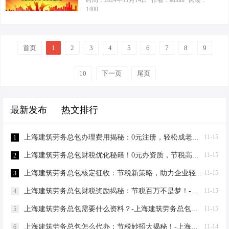
时间：2024年11月14日
作者：admin
阅读：
后的门道，特别是针对建筑劳务行
1400
但聪明的老板们总能在政策和市场中
王，听说现在上海搞建筑劳务总包挺
业，如何巧妙利用政策，实现税务上
找到省钱的门道。比如，选择入驻像
火的，我这小公司能插上一脚吗？”我
的“精打细算”。 个体工商户VS有限公
“爱税宝建筑产业园”这样的园区，他们
一听，乐了，这老板真是与时俱进
司：节税大比拼 先来点硬核对比，让
提…
首页
1
2
啊，建筑劳务总包确实现在是香饽
3
4
5
6
7
8
9
数字说话。假设年净利润500万，我们
饽，但背后的门道可不少，咱们今天
来看看不同形态下的税负情况： 个体
就来扒一扒。 工商注册，听起来简
10
下一页
尾页
工商户核定征收：无需缴纳企业所得
单，实则不然。你得先有个响亮的公
税，个人所得税按核定征收方式计
司名字，然后带着股东身份证、租赁
算，税率大约在2%左右，那么税额就
最新发布
热文排行
合同、章程协议一堆材料，跑去工商
是10万元。 有限公司：需先…
局排队。排到了，人家一看，哎，这
材料还缺点儿啥，又得灰溜溜跑回来
上海建筑劳务总包办理费用揭秘：0元注册，轻松成老板！-上海建筑劳务总包办理费用
11-15
1
补。好不容易资料齐了，审核通过，
上海建筑劳务总包财税优化秘籍！0元办资质，节税高达80%-上海建筑劳务总包财税优化
11-15
2
营业执照算是到手了，但这只是万里
长征第一步啊！ 接下来是税务登记，
上海建筑劳务总包核定征收：节税新策略，助力企业轻装上阵！-上海建筑劳务总包核定征收
11-15
3
新公司成立，得去税务局报道，核定
上海建筑劳务总包财税奖励揭秘：节税百万不是梦！-上海建筑劳务总包财税奖励
11-15
4
税种，申请发票。这一关过了，你才
能合法合规地开发票，收…
上海建筑劳务总包需要什么资料？-上海建筑劳务总包需要什么资料
11-15
5
上海建筑劳务总包怎么代办：节税妙招大揭秘！-上海建筑劳务总包怎么代办
11-14
6